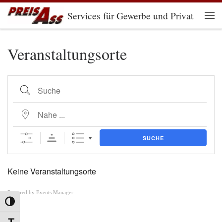
Services für Gewerbe und Privat
Zum Inhalt springen
Men
Veranstaltungsorte
Suche
Nahe ...
SUCHE
Keine Veranstaltungsorte
Powered by
Events Manager
Umschalten auf hohe Kontraste