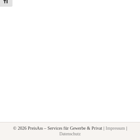
Schrift vergrößern
© 2026 PreisAss – Services für Gewerbe & Privat |
Impressum
|
Datenschutz